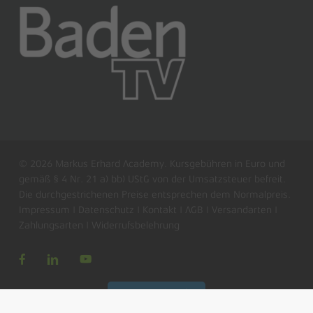
© 2026 Markus Erhard Academy. Kursgebühren in Euro und
gemäß § 4 Nr. 21 a) bb) UStG von der Umsatzsteuer befreit.
Die durchgestrichenen Preise entsprechen dem Normalpreis.
Zwischensumme:
0,00
€
Impressum
|
Datenschutz
|
Kontakt
|
AGB
|
Versandarten
|
Zahlungsarten
|
Widerrufsbelehrung
Warenkorb anzeigen
Kasse
Vertrag widerrufen