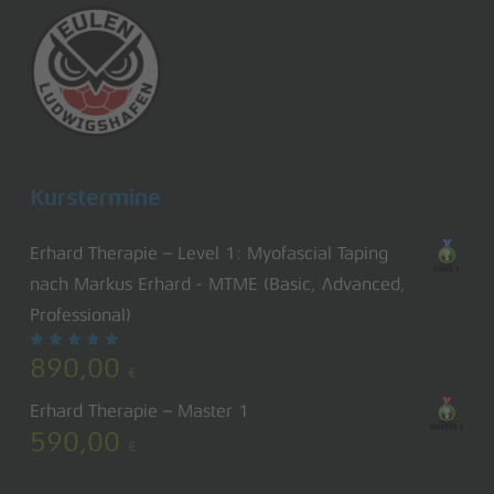
Kurstermine
Erhard Therapie – Level 1: Myofascial Taping
nach Markus Erhard - MTME (Basic, Advanced,
Professional)
Bewertet
890,00
mit
€
5.00
von 5
Erhard Therapie – Master 1
590,00
€