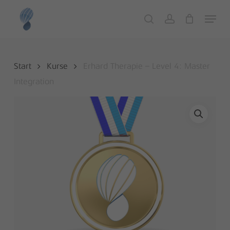
Skip
Menu
to
search
account
Close
Cart
Cart
main
content
Start
Kurse
Erhard Therapie – Level 4: Master
Integration