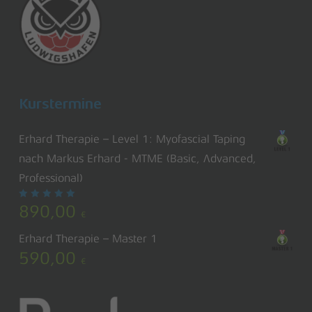
Kurstermine
Erhard Therapie – Level 1: Myofascial Taping
nach Markus Erhard - MTME (Basic, Advanced,
Professional)
Bewertet
890,00
mit
€
5.00
von 5
Erhard Therapie – Master 1
590,00
€