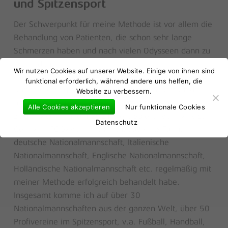
und Spitzensport
Der Schwerpunkt für meine Methode ist vor allem die
Behandlung von Patienten, die schon sehr lange
Schmerzen haben und nach vielen Odysseen dann zu
Es befinden sich keine Produkte im
mir finden.
Warenkorb.
Wir nutzen Cookies auf unserer Website. Einige von ihnen sind
funktional erforderlich, während andere uns helfen, die
Und wie erfolgreich sie für den Spitzensport (und
Website zu verbessern.
Go to shop
natürlich auch für Amateure und Hobbysportler) ist,
Alle Cookies akzeptieren
Nur funktionale Cookies
zeigt, dass ich allein 2021 viele Spieler von Paris St.
Datenschutz
Germain, FC Bayern München, Juventus Turin,
deutsche Nationalmannschaft, Italienische
Nationalmannschaft, Englische Nationalmannschaft,
Holländische Nationalmannschaft etc. regelmäßig mit
meiner Methode erfolgreich behandelt habe.
Insgesamt komme ich auf über 30
Nationalmannschaften aus der ganzen Welt, über 50
Profivereine im Spitzensport, v.a. Fußball, Handball,