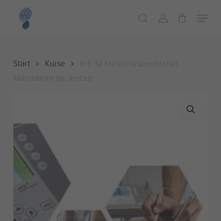
Skip
Menu
to
search
account
Close
Cart
Cart
main
content
Start
Kurse
B-E-St Frequenzspezifischer
Mikrostrom by JeeCee