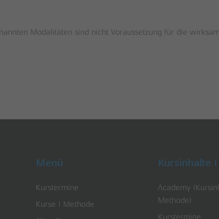
nannten Modalitäten sind nicht Voraussetzung für die wirksa
Menü
Kursinhalte 
Kurstermine
Academy (Kursin
Methode)
Kurse | Methode
Kurstermine