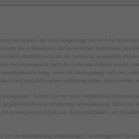
erung von Waren, die nicht vorgefertigt sind und für deren He
oder die eindeutig auf die persönlichen Bedürfnisse des Verb
 besteht ebenfalls nicht bei der Lieferung versiegelter Ware
enn ihre Versiegelung nach der Lieferung entfernt wurde, ode
ersiegelten Packung, wenn die Versiegelung nach der Liefer
 nach Kauf und Zahlung zur Verfügung stehen sind ebenfalls 
unreinigungen. Senden Sie die Ware möglichst in Originalver
 gegebenenfalls eine schützende Umverpackung. Wenn Sie die
ng für ausreichenden Schutz vor Transportschäden, um Schad
 an, um die Rücksendung anzukündigen. So ermöglichen Sie un