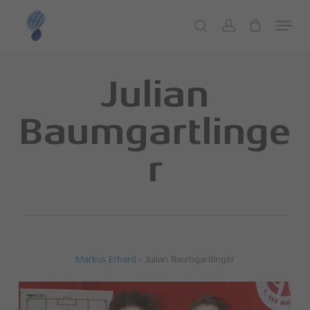
Skip
Menu
to
search
account
Close
Cart
Cart
main
content
Julian
Baumgartlinge
r
Markus Erhard
›
Julian Baumgartlinger