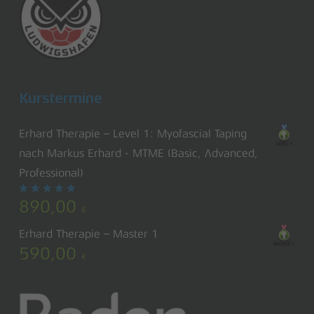
Kurstermine
Erhard Therapie – Level 1: Myofascial Taping
nach Markus Erhard - MTME (Basic, Advanced,
Professional)
Bewertet
890,00
mit
€
5.00
von 5
Erhard Therapie – Master 1
590,00
€
Zwischensumme:
0,00
€