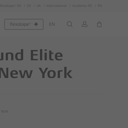
flexotape® DE
CH
UK
International
Academy DE
EN
Close
Cart
search
account
EN
flexotape®
nd Elite
 New York
 York