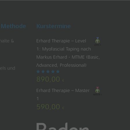
| Methode
Kurstermine
halte &
Erhard Therapie – Level
1: Myofascial Taping nach
Markus Erhard - MTME (Basic,
Advanced, Professional)
tels und
Bewertet
890,00
mit
€
5.00
von 5
Erhard Therapie – Master
1
590,00
€
e:
0,00
€