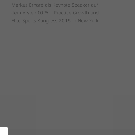
Markus Erhard als Keynote Speaker auf
dem ersten COPA – Practice Growth und
Elite Sports Kongress 2015 in New York.
befinden sich keine Produkte im Warenkorb.